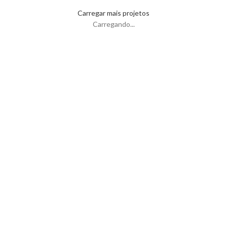
Venenatis nam phasellus
Lighting
Carregar mais projetos
Leo uteu ullamcorper
Kitchen
Carregando...