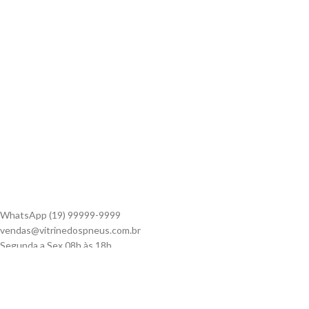
Minha Conta
Meus Pedidos
CATEGORIAS
Todos Pneus
Carro
Moto
ATENDIMENTO:
WhatsApp (19) 99999-9999
vendas@vitrinedospneus.com.br
Segunda a Sex 08h às 18h
Inscreva-se em nossa newsletter!