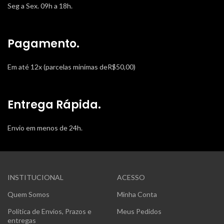
Seg a Sex. 09h a 18h.
Pagamento.
Em até 12x (parcelas minímas deR$50,00)
Entrega Rápida.
Envio em menos de 24h.
INSTITUCIONAL
ACESSO
Quem Somos
Minha Conta
Política de Envios, Prazos e
Meus Pedidos
entregas