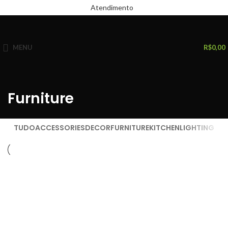
Atendimento
MENU
R$
0,00
Furniture
TUDO
ACCESSORIES
DECOR
FURNITURE
KITCHEN
LIGHTING
Furniture
Netus eu mollis hac dignis