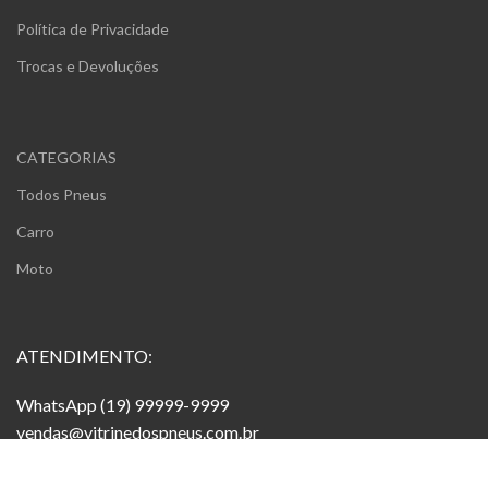
Política de Privacidade
Trocas e Devoluções
CATEGORIAS
Todos Pneus
Carro
Moto
ATENDIMENTO:
WhatsApp (19) 99999-9999
vendas@vitrinedospneus.com.br
Segunda a Sex 08h às 18h
Inscreva-se em nossa newsletter!