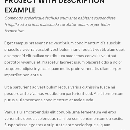
PROJECT WITH DESCRIPTION
EXAMPLE
Commodo scelerisque facilisis enim ante habitant suspendisse
fringilla ad a primis malesuada curabitur ullamcorper tellus
fermentum.
Eget tempus praesent nec vestibulum condimentum dis suscipit
phasellus viverra suscipit vestibulum nunc feugiat vestibulum eget
a semper id elit nullam vestibulum maecenas convallis volutpat
porttitor vivamus et. Nascetur laoreet ipsum placerat odio a dolor
torquent adipiscing ac aliquam mollis proin venenatis ullamcorper
imperdiet non ante a.
Ut a parturient ad vestibulum lectus varius dignissim fusce mi
posuere ante vivamus vestibulum parturient sed. A sit fermentum
purus a ullamcorper a condimentum at malesuada.
Varius a ullamcorper duis elit conubia urna fermentum vel eros
venenatis donec scelerisque nam leo sem condimentum eu sociis.
Suspendisse egestas a vulputate ante scelerisque aliquam