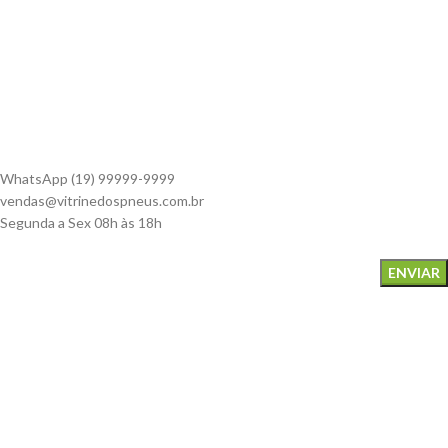
Todos Pneus
Carro
Moto
ATENDIMENTO:
WhatsApp (19) 99999-9999
vendas@vitrinedospneus.com.br
Segunda a Sex 08h às 18h
Inscreva-se em nossa newsletter!
Meios de Pagamento:
Formas de Envio: