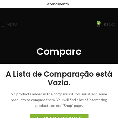
Atendimento
0
MENU
R$
0,00
Compare
A Lista de Comparação está
Vazia.
No products added in the compare list. You must add some
products to compare them.
You will find a lot of interesting
products on our "Shop" page.
RETORNAR PARA A LOJA